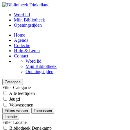
Word lid
Mijn Bibliotheek
Openingstijden
Home
Agenda
Collectie
Hulp & Leren
Contact
Word lid
Mijn Bibliotheek
Openingstijden
Categorie
Filter Categorie
Alle leeftijden
Jeugd
Volwassenen
Filters wissen
Toepassen
Locatie
Filter Locatie
Bibliotheek Denekamp