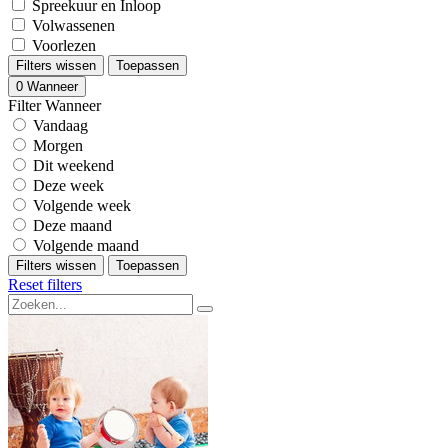
Spreekuur en Inloop
Volwassenen
Voorlezen
Filters wissen
Toepassen
0
Wanneer
Filter Wanneer
Vandaag
Morgen
Dit weekend
Deze week
Volgende week
Deze maand
Volgende maand
Filters wissen
Toepassen
Reset filters