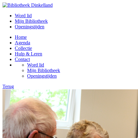
Word lid
Mijn Bibliotheek
Openingstijden
Home
Agenda
Collectie
Hulp & Leren
Contact
Word lid
Mijn Bibliotheek
Openingstijden
Terug